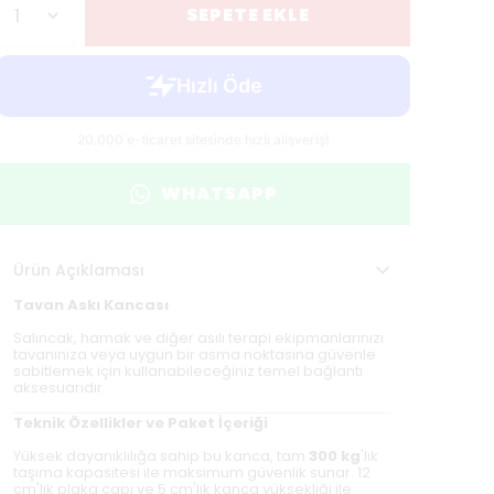
SEPETE EKLE
WHATSAPP
Ürün Açıklaması
Tavan Askı Kancası
Salıncak, hamak ve diğer asılı terapi ekipmanlarınızı
tavanınıza veya uygun bir asma noktasına güvenle
sabitlemek için kullanabileceğiniz temel bağlantı
aksesuarıdır.
Teknik Özellikler ve Paket İçeriği
Yüksek dayanıklılığa sahip bu kanca, tam
300 kg
'lık
taşıma kapasitesi ile maksimum güvenlik sunar. 12
cm'lik plaka çapı ve 5 cm'lik kanca yüksekliği ile