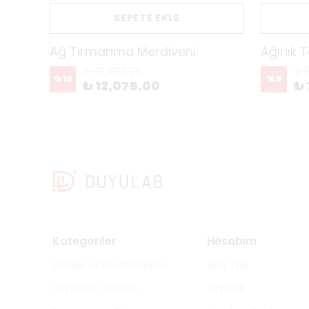
SEPETE EKLE
Ağ Tırmanma Merdiveni
Ağırlık 
₺ 13,403.25
₺ 
%
10
%
9
₺ 12,075.00
₺ 
Kategoriler
Hesabım
Denge ve Koordinasyon
Giriş Yap
Vestibüler Aktivite
Kayıt Ol