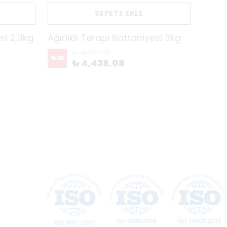
SEPETE EKLE
esi 2,3kg
Ağırlıklı Terapi Battaniyesi 3kg
Ağırl
₺ 4,931.20
%
10
%
10
₺ 4,438.08