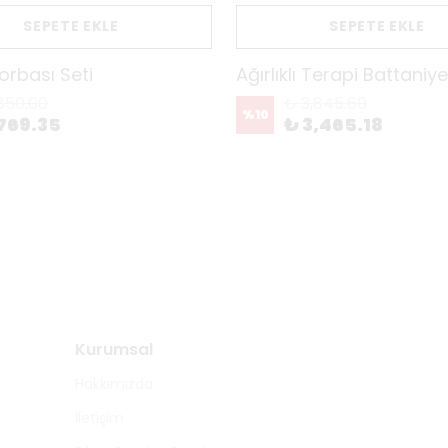
SEPETE EKLE
SEPETE EKLE
Torbası Seti
Ağırlıklı Terapi Battaniy
850.00
₺ 3,845.60
%
10
769.35
₺ 3,465.18
Kurumsal
Hakkımızda
İletişim