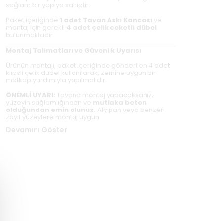
sağlam bir yapıya sahiptir.
Paket içeriğinde
1 adet Tavan Askı Kancası
ve
montaj için gerekli
4 adet çelik ceketli dübel
bulunmaktadır.
Montaj Talimatları ve Güvenlik Uyarısı
Ürünün montajı, paket içeriğinde gönderilen 4 adet
klipsli çelik dübel kullanılarak, zemine uygun bir
matkap yardımıyla yapılmalıdır.
ÖNEMLİ UYARI:
Tavana montaj yapacaksanız,
yüzeyin sağlamlığından ve
mutlaka beton
olduğundan emin olunuz.
Alçıpan veya benzeri
zayıf yüzeylere montaj uygun
Devamını Göster