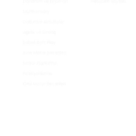
Donanım ve Ekipman
Hesabım Sayfası
Multisensory
Dokunsal Aktiviteler
Ağırlık ve Direnç
Bebek Soft Play
İnce Motor Becerileri
Motor Planlama
Pozisyonlama
Oral Motor Becerileri