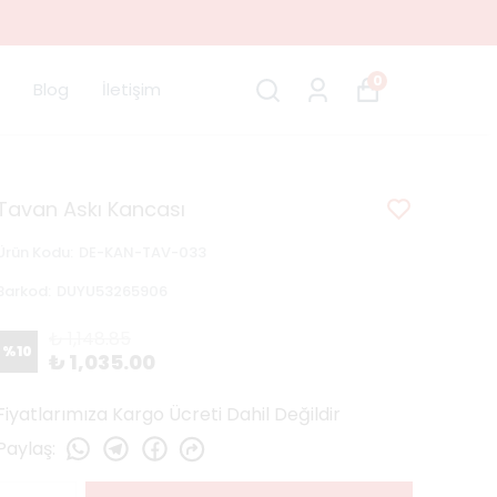
0
Blog
İletişim
Tavan Askı Kancası
Ürün Kodu
:
DE-KAN-TAV-033
Barkod
:
DUYU53265906
₺ 1,148.85
%
10
₺ 1,035.00
Fiyatlarımıza Kargo Ücreti Dahil Değildir
Paylaş
: