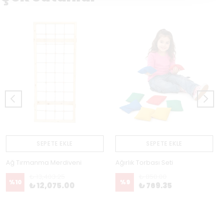
SEPETE EKLE
SEPETE EKLE
Ağ Tırmanma Merdiveni
Ağırlık Torbası Seti
₺ 13,403.25
₺ 850.00
%
10
%
9
₺ 12,075.00
₺ 769.35