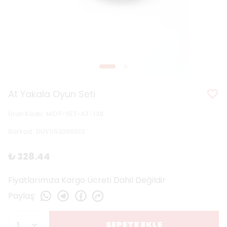
At Yakala Oyun Seti
Ürün Kodu
:
MOT-SET-AT-138
Barkod
:
DUYU53266012
₺ 328.44
Fiyatlarımıza Kargo Ücreti Dahil Değildir
Paylaş
:
SEPETE EKLE