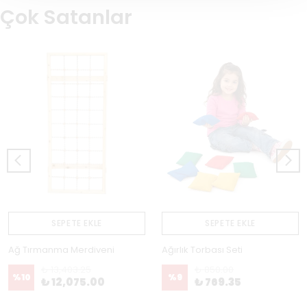
Çok Satanlar
SEPETE EKLE
SEPETE EKLE
Ağ Tırmanma Merdiveni
Ağırlık Torbası Seti
₺ 13,403.25
₺ 850.00
%
10
%
9
₺ 12,075.00
₺ 769.35