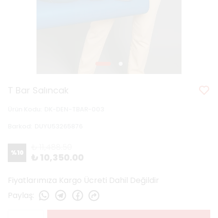
T Bar Salıncak
Ürün Kodu
:
DK-DEN-TBAR-003
Barkod
:
DUYU53265876
₺ 11,488.50
%
10
₺ 10,350.00
Fiyatlarımıza Kargo Ücreti Dahil Değildir
Paylaş
: