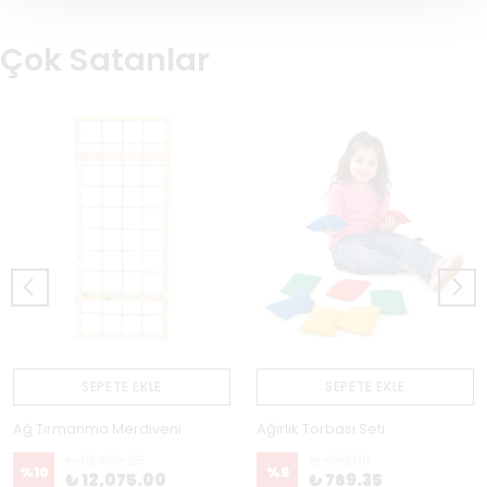
Çok Satanlar
SEPETE EKLE
SEPETE EKLE
Ağ Tırmanma Merdiveni
Ağırlık Torbası Seti
₺ 13,403.25
₺ 850.00
%
10
%
9
₺ 12,075.00
₺ 769.35