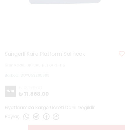
Süngerli Kare Platform Salıncak
Ürün Kodu
:
DK-SAL-PLTKARE-115
Barkod
:
DUYU53265989
₺ 13,179.00
%
10
₺ 11,868.00
Fiyatlarımıza Kargo Ücreti Dahil Değildir
Paylaş
: