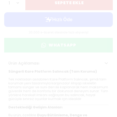
SEPETE EKLE
WHATSAPP
Ürün Açıklaması
Süngerli Kare Platform Salıncak (Tam Koruma)
Tek noktadan asılabilen Kare Platform Salıncak, şimdi tam
korumalı yeni tasarımıyla karşınızda! Ahşap iskeletin
tamamı sünger ve suni deri ile kaplanarak hem maksimum
güvenlik hem de konforlu bir dokunsal deneyim sunar. Tüm
yönlere hareket imkanı sağlayan bu salıncak, hayal
gücüyle sınırsız oyunlar kurmak için idealdir.
Desteklediği Gelişim Alanları
Bu ürün, özellikle
Duyu Bütünleme, Denge ve