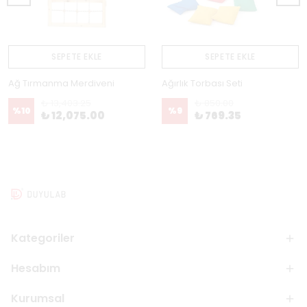
SEPETE EKLE
SEPETE EKLE
Ağ Tırmanma Merdiveni
Ağırlık Torbası Seti
₺ 13,403.25
₺ 850.00
%
10
%
9
₺ 12,075.00
₺ 769.35
Kategoriler
Hesabım
Kurumsal