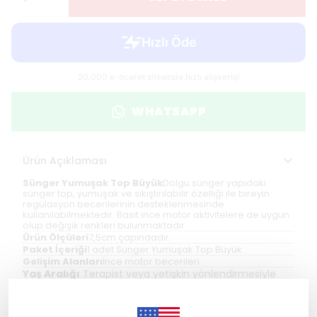
WHATSAPP
Ürün Açıklaması
Sünger Yumuşak Top​​ Büyük
Dolgu sünger yapıdaki
sünger top, yumuşak ve sıkıştırılabilir özelliği ile bireyin
regülasyon becerilerinin desteklenmesinde
kullanılabilmektedir. Basit ince motor aktivitelere de uygun
olup değişik renkleri bulunmaktadır.
Ürün Ölçüleri
7,5cm çapındadır.
Paket İçeriği
1 adet Sünger Yumuşak Top Büyük
Gelişim Alanları
İnce motor becerileri
Yaş Aralığı
T
erapist veya yetişkin yönlendirmesiyle
3
yaş ve üzeri çocukların
kullanıma uygundur.
Devamını Göster