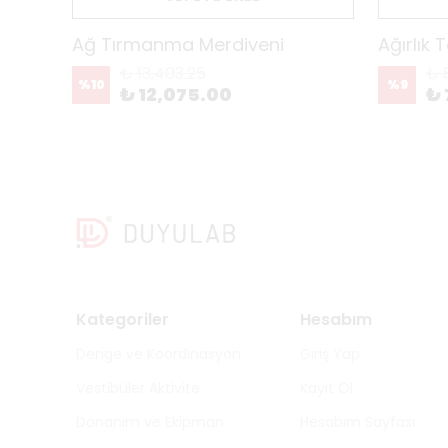
Ağ Tırmanma Merdiveni
Ağırlık 
₺ 13,403.25
₺ 
%
10
%
9
₺ 12,075.00
₺ 
Kategoriler
Hesabım
Denge ve Koordinasyon
Giriş Yap
Vestibüler Aktivite
Kayıt Ol
Donanım ve Ekipman
Hesabım Sayfası