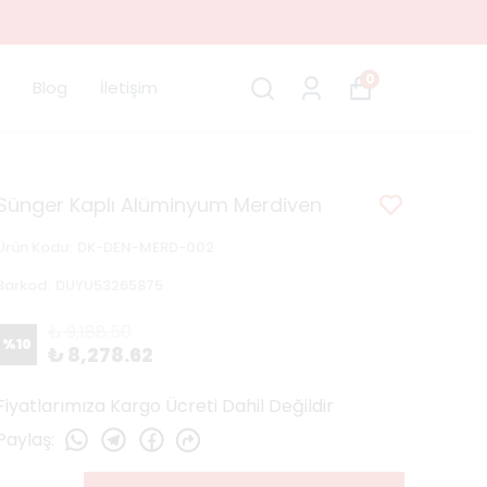
0
Blog
İletişim
Sünger Kaplı Alüminyum Merdiven
Ürün Kodu
:
DK-DEN-MERD-002
Barkod
:
DUYU53265875
₺ 9,188.50
%
10
₺ 8,278.62
Fiyatlarımıza Kargo Ücreti Dahil Değildir
Paylaş
: