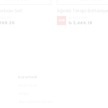
Torbası Seti
Ağırlıklı Terapi Battaniy
850.00
₺ 3,845.60
%
10
769.35
₺ 3,465.18
Kurumsal
Hakkımızda
İletişim
Sıkça Sorulan Sorular