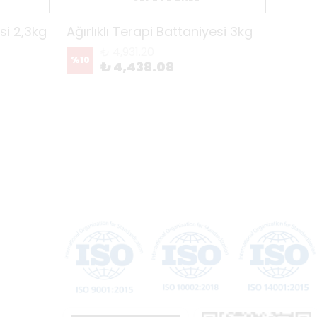
esi 2,3kg
Ağırlıklı Terapi Battaniyesi 3kg
Ağırl
₺ 4,931.20
%
10
%
10
₺ 4,438.08