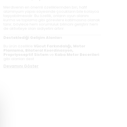
Merdivenin en önemli özelliklerinden biri, hafif
alüminyum yapısı sayesinde çocukların bile kolayca
taşıyabilmesidir. Bu özellik, onların oyun alanını
kurma ve toplama gibi görevlere katılmasına olanak
tanır, böylece hem sorumluluk bilincini geliştirir hem
de aktiviteye olan aidiyetini artırır.
Desteklediği Gelişim Alanları
Bu ürün özellikle
Vücut Farkındalığı, Motor
Planlama, Bilateral Koordinasyon,
Propriyoseptif Sistem
ve
Kaba Motor Becerileri
gibi alanları dest
Devamını Göster