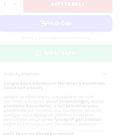
SEPETE EKLE
WHATSAPP
Ürün Açıklaması
Sünger Kaplı Alüminyum Merdiven 6 Basamaklı
(Hafif ve Portatif)
Gelişim ve eğlenceyi bir araya getiren bu özel
merdiven, çocukların
vücut farkındalığını, motor
planlama becerilerini
ve
ikili koordinasyonu
geliştirmelerine yardımcı olur. Tırmanma sırasında
çocuğun vücut ağırlığı yerçekimiyle birleşerek
eklemlerine zengin
propriyoseptif geri bildirim
sağlar ve karmaşık motor becerilerini destekler.
Hafif Tasarım, Büyük Sorumluluk