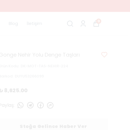
0
Blog
İletişim
Gonge Nehir Yolu Denge Taşları
Ürün Kodu
:
DK-MOT-TAS-NEHIR-224
Barkod
:
DUYU53266099
₺ 8,625.00
Paylaş
:
Stoğa Gelince Haber Ver