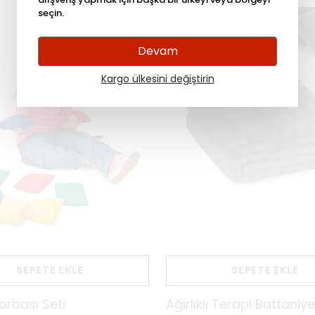
seçin.
Devam
Kargo ülkesini değiştirin
SEPETE EKLE
SEPETE EKLE
Torbası Seti
Ağırlıklı Terapi Battaniy