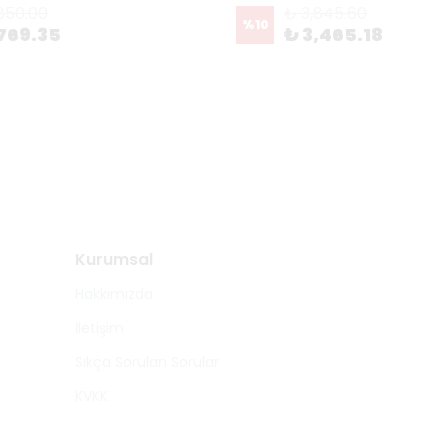
850.00
₺ 3,845.60
%
10
769.35
₺ 3,465.18
Kurumsal
Hakkımızda
İletişim
Sıkça Sorulan Sorular
KVKK