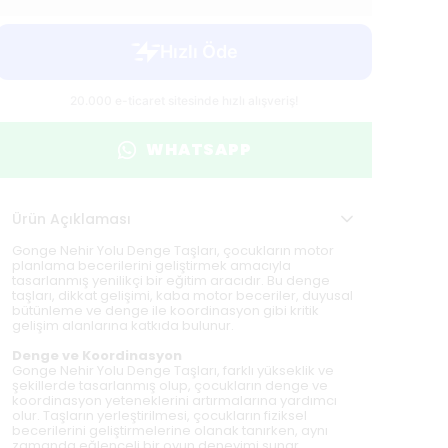
WHATSAPP
Ürün Açıklaması
Gonge Nehir Yolu Denge Taşları, çocukların motor
planlama becerilerini geliştirmek amacıyla
tasarlanmış yenilikçi bir eğitim aracıdır. Bu denge
taşları, dikkat gelişimi, kaba motor beceriler, duyusal
bütünleme ve denge ile koordinasyon gibi kritik
gelişim alanlarına katkıda bulunur.
Denge ve Koordinasyon
Gonge Nehir Yolu Denge Taşları, farklı yükseklik ve
şekillerde tasarlanmış olup, çocukların denge ve
koordinasyon yeteneklerini artırmalarına yardımcı
olur. Taşların yerleştirilmesi, çocukların fiziksel
becerilerini geliştirmelerine olanak tanırken, aynı
zamanda eğlenceli bir oyun deneyimi sunar.