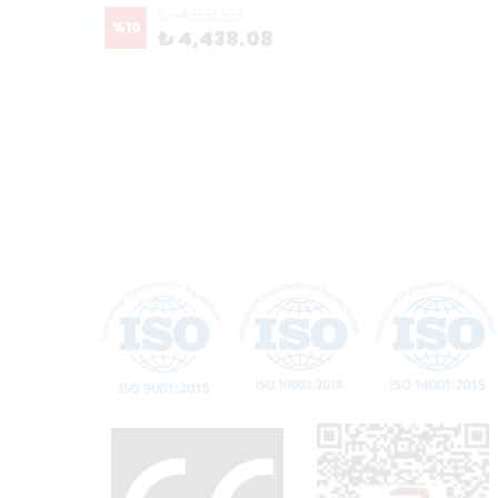
₺ 4,931.20
%
10
%
10
₺ 4,438.08