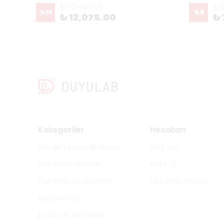
₺ 13,403.25
₺ 
%
10
%
9
₺ 12,075.00
₺ 
Kategoriler
Hesabım
Denge ve Koordinasyon
Giriş Yap
Vestibüler Aktivite
Kayıt Ol
Donanım ve Ekipman
Hesabım Sayfası
Multisensory
Dokunsal Aktiviteler