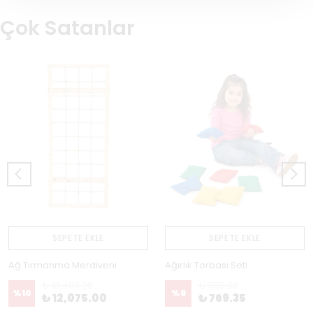
Çok Satanlar
SEPETE EKLE
SEPETE EKLE
Ağ Tırmanma Merdiveni
Ağırlık Torbası Seti
₺ 13,403.25
₺ 850.00
%
10
%
9
₺ 12,075.00
₺ 769.35