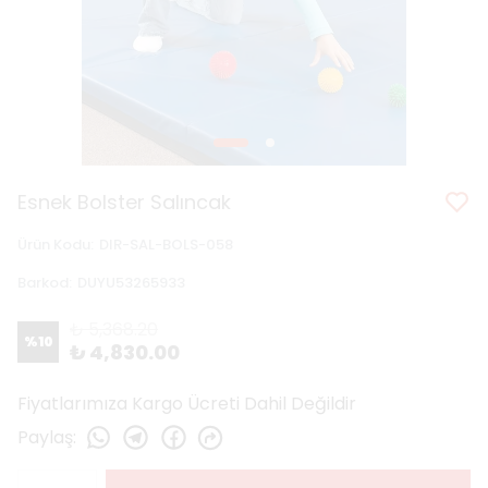
Esnek Bolster Salıncak
Ürün Kodu
:
DIR-SAL-BOLS-058
Barkod
:
DUYU53265933
₺ 5,368.20
%
10
₺ 4,830.00
Fiyatlarımıza Kargo Ücreti Dahil Değildir
Paylaş
: