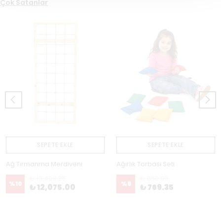
Çok Satanlar
SEPETE EKLE
SEPETE EKLE
Ağ Tırmanma Merdiveni
Ağırlık Torbası Seti
₺ 13,403.25
₺ 850.00
%
10
%
9
₺ 12,075.00
₺ 769.35