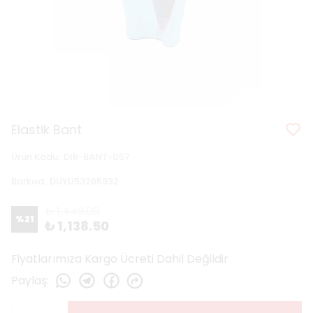
Elastik Bant
Ürün Kodu
:
DIR-BANT-057
Barkod
:
DUYU53265932
₺ 1,449.00
%
21
₺ 1,138.50
Fiyatlarımıza Kargo Ücreti Dahil Değildir
Paylaş
: