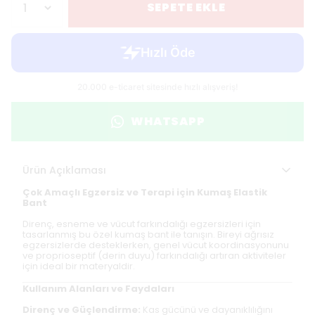
SEPETE EKLE
WHATSAPP
Ürün Açıklaması
Çok Amaçlı Egzersiz ve Terapi için Kumaş Elastik
Bant
Direnç, esneme ve vücut farkındalığı egzersizleri için
tasarlanmış bu özel kumaş bant ile tanışın. Bireyi ağrısız
egzersizlerde desteklerken, genel vücut koordinasyonunu
ve proprioseptif (derin duyu) farkındalığı artıran aktiviteler
için ideal bir materyaldir.
Kullanım Alanları ve Faydaları
Direnç ve Güçlendirme:
Kas gücünü ve dayanıklılığını