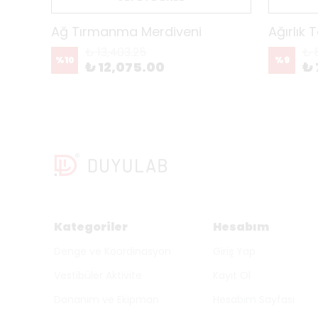
Ağ Tırmanma Merdiveni
Ağırlık 
₺ 13,403.25
₺ 
%
10
%
9
₺ 12,075.00
₺ 
Kategoriler
Hesabım
Denge ve Koordinasyon
Giriş Yap
Vestibüler Aktivite
Kayıt Ol
Donanım ve Ekipman
Hesabım Sayfası