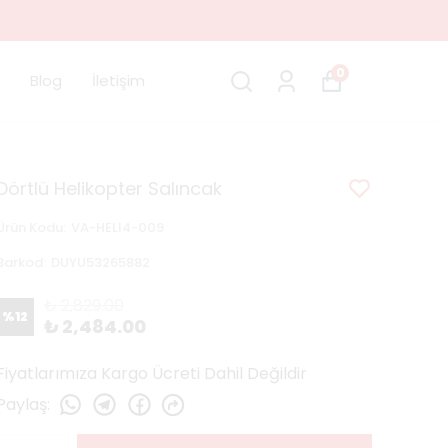
0
Blog
İletişim
Dörtlü Helikopter Salıncak
Ürün Kodu
:
VA-HELI4-009
Barkod
:
DUYU53265882
₺ 2,829.00
%
12
₺ 2,484.00
Fiyatlarımıza Kargo Ücreti Dahil Değildir
Paylaş
: