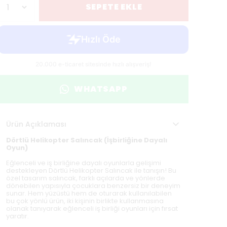
SEPETE EKLE
WHATSAPP
Ürün Açıklaması
Dörtlü Helikopter Salıncak (İşbirliğine Dayalı
Oyun)
Eğlenceli ve iş birliğine dayalı oyunlarla gelişimi
destekleyen Dörtlü Helikopter Salıncak ile tanışın! Bu
özel tasarım salıncak, farklı açılarda ve yönlerde
dönebilen yapısıyla çocuklara benzersiz bir deneyim
sunar. Hem yüzüstü hem de oturarak kullanılabilen
bu çok yönlü ürün, iki kişinin birlikte kullanmasına
olanak tanıyarak eğlenceli iş birliği oyunları için fırsat
yaratır.