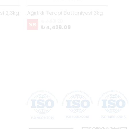
esi 2,3kg
Ağırlıklı Terapi Battaniyesi 3kg
Ağırl
₺ 4,931.20
%
10
%
10
₺ 4,438.08