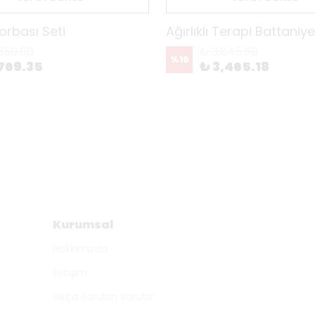
Torbası Seti
Ağırlıklı Terapi Battaniy
850.00
₺ 3,845.60
%
10
769.35
₺ 3,465.18
Kurumsal
Hakkımızda
İletişim
Sıkça Sorulan Sorular