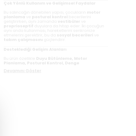
Çok Yönlü Kullanım ve Gelişimsel Faydalar
Bu salıncağın dönebilen yapısı, çocukların
motor
planlama
ve
postural kontrol
becerilerini
geliştirirken, aynı zamanda
vestibüler
ve
proprioseptif
duyulara da hitap eder. İki çocuğun
aynı anda kullanması, hareketlerini senkronize
etmelerini gerektirir, bu da
sosyal becerileri
ve
takım çalışmasını
güçlendirir.
Desteklediği Gelişim Alanları
Bu ürün özellikle
Duyu Bütünleme, Motor
Planlama, Postural Kontrol, Denge
Devamını Göster