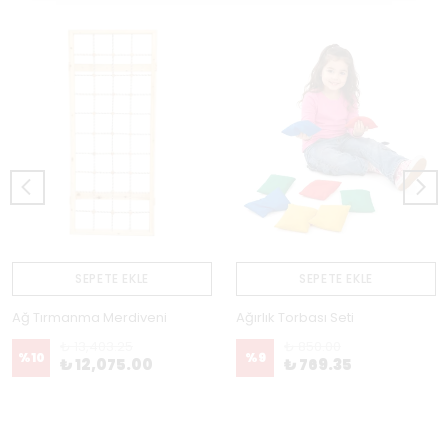
SEPETE EKLE
SEPETE EKLE
Ağ Tırmanma Merdiveni
Ağırlık Torbası Seti
₺ 13,403.25
₺ 850.00
%
10
%
9
₺ 12,075.00
₺ 769.35