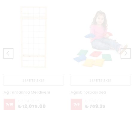
SEPETE EKLE
SEPETE EKLE
Ağ Tırmanma Merdiveni
Ağırlık Torbası Seti
₺ 13,403.25
₺ 850.00
%
10
%
9
₺ 12,075.00
₺ 769.35