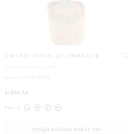
Dans Eden Kaktüs, Işıklı, Müzikli, Şarjlı
Ürün Kodu
:
MS-KAKT-041
Barkod
:
DUYU53265915
₺ 694.14
Paylaş
:
Stoğa Gelince Haber Ver