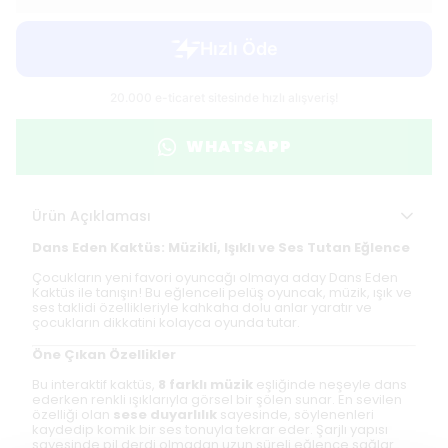
WHATSAPP
Ürün Açıklaması
Dans Eden Kaktüs: Müzikli, Işıklı ve Ses Tutan Eğlence
Çocukların yeni favori oyuncağı olmaya aday Dans Eden
Kaktüs ile tanışın! Bu eğlenceli pelüş oyuncak, müzik, ışık ve
ses taklidi özellikleriyle kahkaha dolu anlar yaratır ve
çocukların dikkatini kolayca oyunda tutar.
Öne Çıkan Özellikler
Bu interaktif kaktüs,
8 farklı müzik
eşliğinde neşeyle dans
ederken renkli ışıklarıyla görsel bir şölen sunar. En sevilen
özelliği olan
sese duyarlılık
sayesinde, söylenenleri
kaydedip komik bir ses tonuyla tekrar eder. Şarjlı yapısı
sayesinde pil derdi olmadan uzun süreli eğlence sağlar.