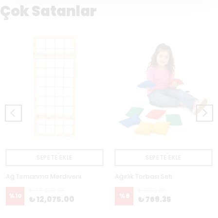
Çok Satanlar
SEPETE EKLE
SEPETE EKLE
Ağ Tırmanma Merdiveni
Ağırlık Torbası Seti
₺ 13,403.25
₺ 850.00
%
10
%
9
₺ 12,075.00
₺ 769.35