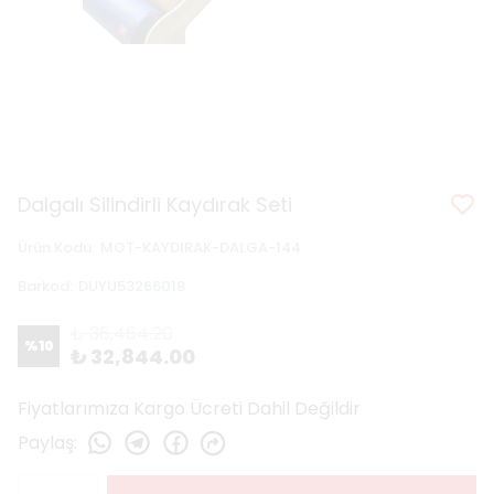
Dalgalı Silindirli Kaydırak Seti
Ürün Kodu
:
MOT-KAYDIRAK-DALGA-144
Barkod
:
DUYU53266018
₺ 36,464.20
%
10
₺ 32,844.00
Fiyatlarımıza Kargo Ücreti Dahil Değildir
Paylaş
: