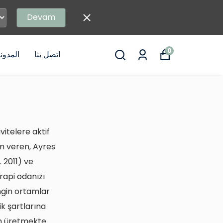
Devam
0
اتصل بنا
المدون
itelere aktif
am veren, Ayres
 2011) ve
rapi odanızı
engin ortamlar
ik şartlarına
üm üretmekte