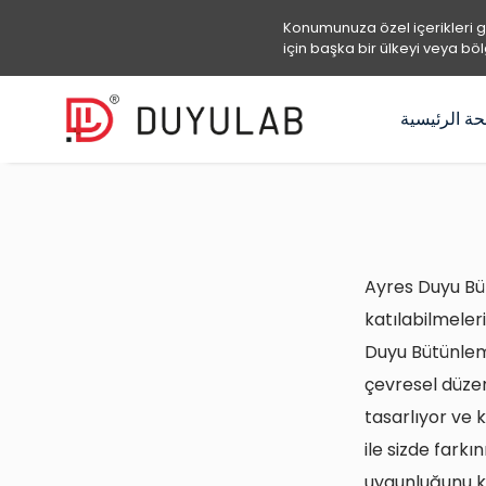
Konumunuza özel içerikleri 
için başka bir ülkeyi veya böl
ة الرئيسية
Ayres Duyu Bü
katılabilmeleri
Duyu Bütünlem
çevresel düze
tasarlıyor ve 
ile sizde farkı
uygunluğunu k