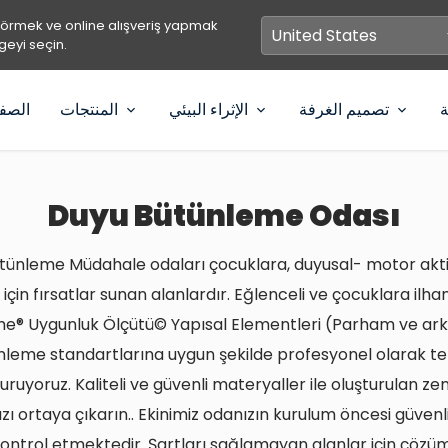
görmek ve online alışveriş yapmak
geyi seçin.
ة
تصميم الغرفة
الإثراء البيئي
المنتجات
الصفح
Duyu Bütünleme Odası
tünleme Müdahale odaları çocuklara, duyusal- motor aktiv
 için fırsatlar sunan alanlardır. Eğlenceli ve çocuklara ilh
e® Uygunluk Ölçütü© Yapısal Elementleri (Parham ve ark.
nleme standartlarına uygun şekilde profesyonel olarak te
kuruyoruz. Kaliteli ve güvenli materyaller ile oluşturulan z
nızı ortaya çıkarın.. Ekinimiz odanızın kurulum öncesi güvenl
ontrol etmektedir. Şartları sağlamayan alanlar için çöz