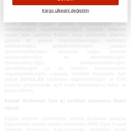
çerçevesinde;
Bu kişisel verilerimin;
Kanun
’da öngörülen veya
Kargo ülkesini değiştirin
işlendikleri amaç için gerekli olan süre kadar muhafaza
edilme ilkesi ile
Kanun’un
4. maddesinde ifade edilen
genel ilkelere uygun şekilde işlenebileceğini; elde
edilebileceğini, kaydedilebileceğini, işlenme amacıyla
uygun süre zarfında fiziksel veya elektronik ortamda
güvenli bir şekilde depolanabileceğini, muhafaza
edilebileceğini, değiştirilebileceğini, yeniden
düzenlenebileceğini, mevzuata uygun biçimde
açıklanabileceğini ve aktarılabileceğini,
devralınabileceğini, sınıflandırılabileceğini,
işlenebileceğini ya da verilerin kullanılmasının
engellenebileceğini; yukarıda belirtilen hususlarla ilgili
olarak
DUYULAB
tarafından bilgilendirildiğimi ve KVK
Kanunu çerçevesinde açık rızam bulunduğunu kabul ve
beyan ederim.
Kişisel Verilerimin Yurt içi taraflara aktarımına ilişkin
olarak;
Kişisel Verilerin işlenmesine yönelik açıklanan amaçlar
kapsamında işlenen kişisel verilerimin; 6698 Sayılı Kişisel
Verilerin Korunması Kanunu’nunda öngörülen temel