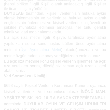
(hepsi birlikte
"İlgili Kişi"
olarak anılacaktır)
İlgili Kişi
’ler
ile
ticari iletişim
yürütülür.
DUYULAB
tarafından, kişisel verilerinizin hukuka aykırı
olarak işlenmesinin ve verilerinize hukuka aykırı olarak
erişilmesinin önlenmesi ve kişisel verilerinizin güvenli bir
şekilde muhafaza edilmesi amacıyla her türlü gerekli
teknik ve idari tedbir alınmaktadır.
Bu açık rıza metni
İlgili Kişi
’ye, tarafınıza aydınlatma
yapıldıktan sonra sunulmuştur. Lütfen önce aydınlatma
metnini (
Üye Aydınlatma Metni
) okuduğunuzdan ve bu
metne özgür iradenizle onay verdiğinizden emin olunuz.
Bu açık rıza metnine konu kişisel verilerin işlenmesine açık
rıza verdikten sonra, dilediğiniz zaman açık rızanızı geri
alabilirsiniz.
Veri Sorumlusu Kimliği
6698 sayılı Kişisel Verilerin Korunması Kanunu uyarınca,
kişisel verileriniz; Veri sorumlusu olarak
İNÖNÜ MAH.
YEŞİLTEPE SK. NO: 16 /1A SANCAKTEPE/İSTANBUL
adresinde
DUYULAB OYUN VE GELİŞİM ÜRÜNLERİ