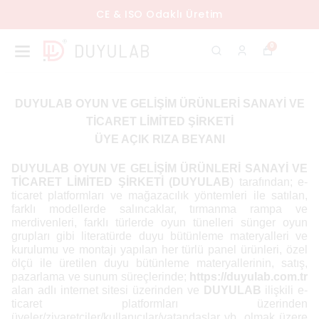
CE & ISO Odaklı Üretim
0
DUYULAB OYUN VE GELİŞİM ÜRÜNLERİ SANAYİ VE
TİCARET LİMİTED ŞİRKETİ
ÜYE AÇIK RIZA BEYANI
DUYULAB OYUN VE GELİŞİM ÜRÜNLERİ SANAYİ VE
TİCARET LİMİTED ŞİRKETİ (DUYULAB
) tarafından; e-
ticaret platformları ve mağazacılık yöntemleri ile satılan,
farklı modellerde salıncaklar, tırmanma rampa ve
merdivenleri, farklı türlerde oyun tünelleri sünger oyun
grupları gibi literatürde duyu bütünleme materyalleri
ve
kurulumu ve montajı yapılan her türlü panel ürünleri, özel
ölçü ile üretilen
duyu bütünleme materyalleri
nin, satış,
pazarlama ve sunum süreçlerinde;
https://duyulab.com.tr
alan adlı internet sitesi üzerinden ve
DUYULAB
ilişkili e-
ticaret platformları üzerinden
üyeler/ziyaretçiler/kullanıcılar/
vatandaşlar vb. olmak üzere