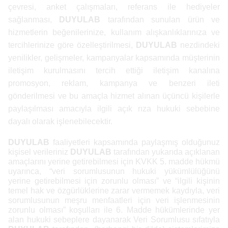
çevresi, anket çalışmaları, referans ile hediyeler
sağlanması,
DUYULAB
tarafından sunulan ürün ve
hizmetlerin beğenilerinize, kullanım alışkanlıklarınıza ve
tercihlerinize göre özelleştirilmesi,
DUYULAB
nezdindeki
yenilikler, gelişmeler, kampanyalar kapsamında müşterinin
iletişim kurulmasını tercih ettiği iletişim kanalına
promosyon, reklam, kampanya ve benzeri ileti
gönderilmesi ve bu amaçla hizmet alınan üçüncü kişilerle
paylaşılması amacıyla ilgili açık rıza hukuki sebebine
dayalı olarak işlenebilecektir.
DUYULAB
faaliyetleri kapsamında paylaşmış olduğunuz
kişisel verileriniz
DUYULAB
tarafından yukarıda açıklanan
amaçlarını yerine getirebilmesi için KVKK 5. madde hükmü
uyarınca, “veri sorumlusunun hukuki yükümlülüğünü
yerine getirebilmesi için zorunlu olması” ve “ilgili kişinin
temel hak ve özgürlüklerine zarar vermemek kaydıyla, veri
sorumlusunun meşru menfaatleri için veri işlenmesinin
zorunlu olması” koşulları ile 6. Madde hükümlerinde yer
alan hukuki sebeplere dayanarak Veri Sorumlusu sıfatıyla