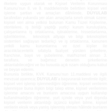
ilkelere uygun olarak ve Kişisel Verilerin Korunması
Kanunu’nun 8. ve 9. maddelerinde belirtilen kişisel veri
işleme şartları ve amaçları dâhilinde,
DUYULAB
tarafından yukarıda yer alan amaçlarla sınırlı olmak üzere;
kişisel veri alma yetkisi bulunan Kamu Tüzel Kişilerine,
otoritelere, iş birliği yaptığı yurtiçi kurum kuruluşlara,
çalışanlarına iş ortaklarına,
iştiraklerine, hissedarlarına,
işbirliklerine, teknolojik altyapı ve bilgi teknolojileri
sistemleri sağlayan tedarikçi ve iş ortaklarına, kanunen
yetkili kamu kurumlarına ve özel kişiler ile
aracılık/acentelik sıfatıyla faaliyet yürüten şirketlere,
franchise, bayii ve şubelerine, mal/hizmet alınan 3.
taraflara, ve bağımsız denetim şirketlerine
aktarılabileceğini ve bu hususta açık rızam olduğunu kabul
ve beyan ederim.
Bununla birlikte, KVK Kanunu’nun 11.maddesi ve ilgili
mevzuat uyarınca;
DUYULAB
’a başvurarak kendimle ilgili;
kişisel veri işlenip işlenmediğini öğrenme, kişisel verilerim
işlenmişse buna ilişkin bilgi talep etme, kişisel verilerimin
işlenme amacını ve bunların amacına uygun kullanılıp
kullanılmadığını öğrenme, yurt içinde veya yurt dışında
kişisel verilerin aktarıldığı üçüncü kişileri bilme, kişisel
verilerin eksik veya yanlış işlenmiş olması hâlinde bunların