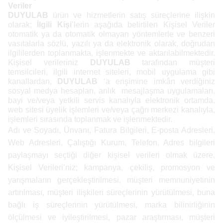
Veriler
DUYULAB
ürün ve hizmetlerin
satış süreçlerine ilişkin
olarak;
İlgili Kişi
’lerin aşağıda belirtilen Kişisel Veriler
otomatik ya da otomatik olmayan yöntemlerle ve benzeri
vasıtalarla sözlü, yazılı ya da elektronik olarak, doğrudan
ilgililerden toplanmakta, işlenmekte ve aktarılabilmektedir.
Kişisel verileriniz
DUYULAB
tarafından müşteri
temsilcileri, ilgili internet siteleri, mobil uygulama gibi
kanallardan,
DUYULAB
‘a erişimine imkân verdiğiniz
sosyal medya hesapları, anlık mesajlaşma uygulamaları,
bayi ve/veya yetkili servis kanalıyla
elektronik ortamda,
web sitesi üyelik işlemleri ve/veya çağrı merkezi kanalıyla,
işlemleri sırasında toplanmak ve işlenmektedir.
Adı ve Soyadı, Ünvanı, Fatura Bilgileri, E-posta Adresleri,
Web Adresleri, Çalıştığı Kurum, Telefon, Adres bilgileri
paylaşmayı seçtiği diğer kişisel verileri olmak üzere,
Kişisel Verileri’niz
; kampanya, çekiliş, promosyon ve
yarışmaların gerçekleştirilmesi, müşteri memnuniyetinin
artırılması, müşteri ilişkileri süreçlerinin yürütülmesi, buna
bağlı iş süreçlerinin yürütülmesi, marka bilinirliğinin
ölçülmesi ve iyileştirilmesi, pazar araştırması, müşteri