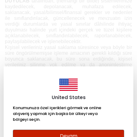
DUYULAB
tarafından, (herhangi bir dilde) sistemlerimize
kaydedilecek, depolanacak, muhafaza edilecek,
saklanacak, yasal/bilimsel/finansal gerekler ve nedenler
ile sınıflandırılacak, güncellenecek ve mevzuatın izin
verdiği durumlarda ve yasal sınırlar dâhilinde ihtiyaç
duyulması halinde yurt içindeki gerçek ve tüzel kişilere
açıklanabilecek, sınıflandırılabilecek, raporlanabilecek,
paylaşılabilecek ve işlenebilecektir.
Kişisel verileriniz yasal saklama süresince veya böyle bir
süre öngörülmemişse işleme amacının gerekli kıldığı süre
boyunca saklanacak, bu süre sona erdiğinde, kişisel
verileriniz silinme yok edilme ya da anonimleştirme
yöntemleriyle
DUYULAB
tarafından veri akışlarından
çıkarılacaktır.
Kurumsal süreçler ve
DUYULAB
ile ilgili bilgilendirmeler,
duyurular, uyarılar, bilgi talepleri ve tanıtımlar açık rıza
veren ilgililere e-posta ve telefon bilgileri kullanılarak
United States
tarafınıza iletilebilecektir.
Konumunuza özel içerikleri görmek ve online
Kişisel Verilerimin İşlenmesine ilişkin olarak;
alışveriş yapmak için başka bir ülkeyi veya
bölgeyi seçin.
DUYULAB
, tarafından, 6698 Sayılı Kişisel Verilerin
Korunması Kanunu’nun (“Kanun”) ilgili hükümlerine uygun
olarak bilgime sunulan
Üye Aydınlatma Metni
Devam