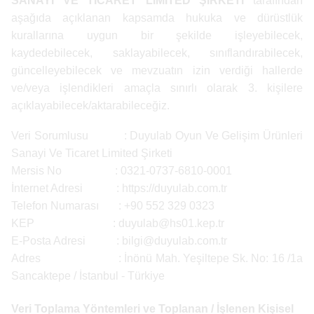
SANAYİ VE TİCARET LİMİTED ŞİRKETİ
tarafından
aşağıda açıklanan kapsamda hukuka ve dürüstlük
kurallarına uygun bir şekilde işleyebilecek,
kaydedebilecek, saklayabilecek, sınıflandırabilecek,
güncelleyebilecek ve mevzuatın izin verdiği hallerde
ve/veya işlendikleri amaçla sınırlı olarak 3. kişilere
açıklayabilecek/aktarabileceğiz.
Veri Sorumlusu : Duyulab Oyun Ve Gelişim Ürünleri
Sanayi Ve Ticaret Limited Şirketi
Mersis No : 0321-0737-6810-0001
İnternet Adresi : https://duyulab.com.tr
Telefon Numarası : +90 552 329 0323
KEP :
duyulab@hs01.kep.tr
E-Posta Adresi :
bilgi@duyulab.com.tr
Adres : İnönü Mah. Yeşiltepe Sk. No: 16 /1a
Sancaktepe / İstanbul - Türkiye
Veri Toplama Yöntemleri ve Toplanan / İşlenen Kişisel