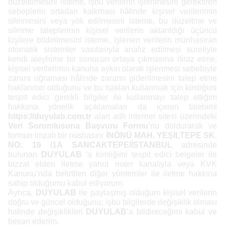
düzeltilmesini isteme, işbu verilerin işlenmesini gerektiren
sebeplerin ortadan kalkması hâlinde kişisel verilerimin
silinmesini veya yok edilmesini isteme, bu düzeltme ve
silinme taleplerinin kişisel verilerin aktarıldığı üçüncü
kişilere bildirilmesini isteme, işlenen verilerin münhasıran
otomatik sistemler vasıtasıyla analiz edilmesi suretiyle
kendi aleyhime bir sonucun ortaya çıkmasına itiraz etme,
kişisel verilerimin kanuna aykırı olarak işlenmesi sebebiyle
zarara uğraması hâlinde zararın giderilmesini talep etme
haklarımın olduğunu ve bu hakları kullanmak için kimliğimi
tespit edici gerekli bilgiler ile kullanmayı talep ettiğim
hakkıma yönelik açıklamaları da içeren talebimi
https://duyulab.com.tr
alan adlı internet sitesi üzerindeki
Veri Sorumlusuna Başvuru Formu
’nu doldurarak ve
formun imzalı bir nüshasını
İNÖNÜ MAH. YEŞİLTEPE SK.
NO: 16 /1A SANCAKTEPE/İSTANBUL
adresinde
bulunan
DUYULAB
‘a kimliğimi tespit edici belgeler ile
bizzat elden iletme yahut noter kanalıyla veya KVK
Kanunu’nda belirtilen diğer yöntemler ile iletme hakkına
sahip olduğumu kabul ediyorum.
Ayrıca,
DUYULAB
ile paylaşmış olduğum kişisel verilerin
doğru ve güncel olduğunu; işbu bilgilerde değişiklik olması
halinde değişiklikleri
DUYULAB
’a bildireceğimi kabul ve
beyan ederim.