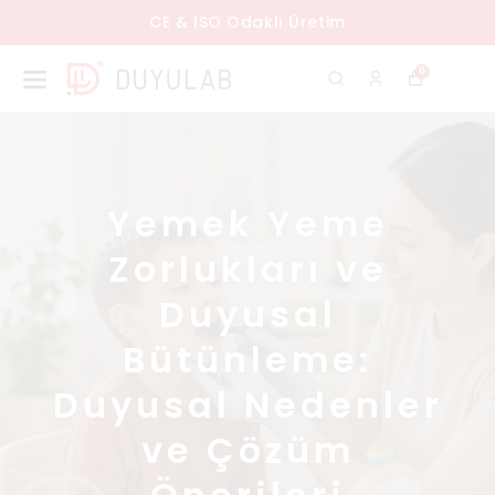
CE & ISO Odaklı Üretim
0
Yemek Yeme
Zorlukları ve
Duyusal
Bütünleme:
Duyusal Nedenler
ve Çözüm