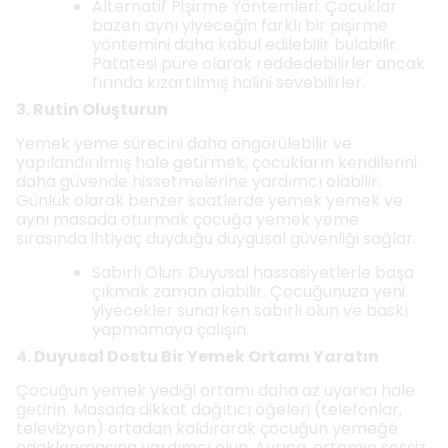
Alternatif Pişirme Yöntemleri: Çocuklar
bazen aynı yiyeceğin farklı bir pişirme
yöntemini daha kabul edilebilir bulabilir.
Patatesi püre olarak reddedebilirler ancak
fırında kızartılmış halini sevebilirler.
3. Rutin Oluşturun
Yemek yeme sürecini daha öngörülebilir ve
yapılandırılmış hale getirmek, çocukların kendilerini
daha güvende hissetmelerine yardımcı olabilir.
Günlük olarak benzer saatlerde yemek yemek ve
aynı masada oturmak çocuğa yemek yeme
sırasında ihtiyaç duyduğu duygusal güvenliği sağlar.
Sabırlı Olun: Duyusal hassasiyetlerle başa
çıkmak zaman alabilir. Çocuğunuza yeni
yiyecekler sunarken sabırlı olun ve baskı
yapmamaya çalışın.
4. Duyusal Dostu Bir Yemek Ortamı Yaratın
Çocuğun yemek yediği ortamı daha az uyarıcı hale
getirin. Masada dikkat dağıtıcı öğeleri (telefonlar,
televizyon) ortadan kaldırarak çocuğun yemeğe
odaklanmasına yardımcı olun. Ayrıca, ortamın sessiz